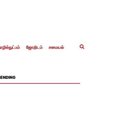
ழில்நுட்பம்
ஜோதிடம்
சமையல்
RENDING