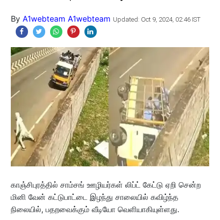
By
A1webteam A1webteam
Updated: Oct 9, 2024, 02:46 IST
காஞ்சிபுரத்தில் சாம்சங் ஊழியர்கள் லிப்ட் கேட்டு ஏறி சென்ற
மினி வேன் கட்டுபாட்டை இழந்து சாலையில் கவிழ்ந்த
நிலையில், பதறவைக்கும் வீடியோ வெளியாகியுள்ளது.