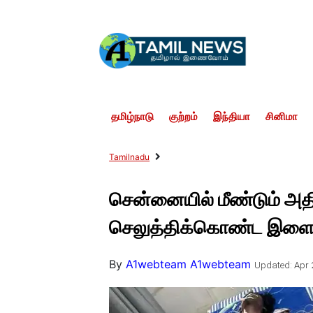
தமிழ்நாடு
குற்றம்
இந்தியா
சினிமா
Tamilnadu
சென்னையில் மீண்டும் அத
செலுத்திக்கொண்ட இளைஞர்
By
A1webteam A1webteam
Updated: Apr 2