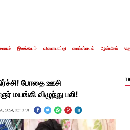
உலகம்
இலக்கியம்
விளையாட்டு
லைப்ஸ்டைல்
ஆன்மீகம்
தொ
T
ிர்ச்சி! போதை ஊசி
 மயங்கி விழுந்து பலி!
8, 2024, 02:10 IST