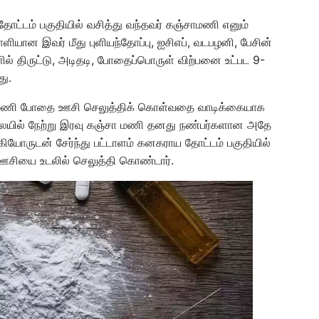
ோட்டம் பகுதியில் வசித்து வந்தவர் கஞ்சாமணி எனும்
ளியான இவர் மீது புளியந்தோப்பு, ஐசிஎப், வடபழனி, பேசின்
களில் திருட்டு, அடிதடி, போதைப்பொருள் விற்பனை உட்பட 9-
து.
ாமணி போதை ஊசி செலுத்திக் கொள்வதை வாடிக்கையாக
ிலையில் நேற்று இரவு கஞ்சா மணி தனது நண்பர்களான அதே
ஆகியோருடன் சேர்ந்து பட்டாளம் கனகராய தோட்டம் பகுதியில்
ஊசியை உடலில் செலுத்தி கொண்டார்.