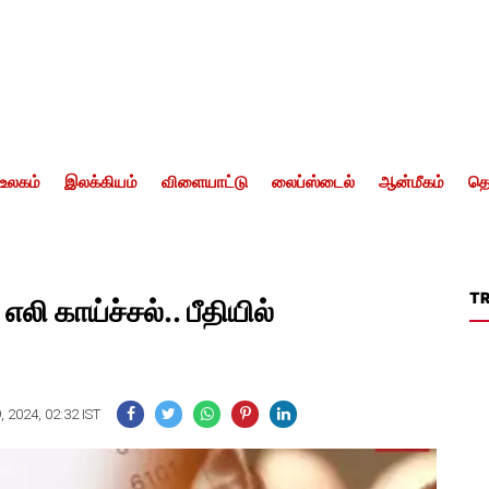
உலகம்
இலக்கியம்
விளையாட்டு
லைப்ஸ்டைல்
ஆன்மீகம்
தொ
T
எலி காய்ச்சல்.. பீதியில்
, 2024, 02:32 IST