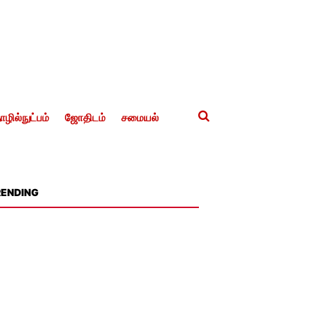
ழில்நுட்பம்
ஜோதிடம்
சமையல்
RENDING