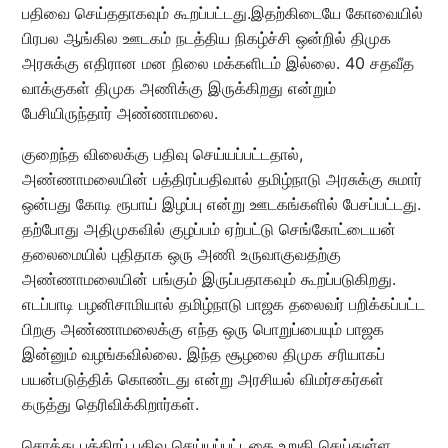
பதிவை செய்ததாகவும் கூறப்பட்டது.இதற்கிடையே கோவையில்
பிரபல ஆங்கில ஊடகம் நடத்திய நிகழ்ச்சி ஒன்றில் திமுக
அரசுக்கு எதிரான மன நிலை மக்களிடம் இல்லை. 40 சதவீத
வாக்குகள் திமுக அணிக்கு இருக்கிறது என்றும்
பேசியிருந்தார் அண்ணாமலை.
குறைந்த விலைக்கு பதிவு செய்யப்பட்டதால்,
அண்ணாமலையின் பத்திரப்பதிவால் தமிழ்நாடு அரசுக்கு சுமார்
ஒன்பது கோடி ரூபாய் இழப்பு என்று ஊடகங்களில் பேசப்பட்டது.
தற்போது அதிமுகவில் குழப்பம் ஏற்பட்டு செங்கோட்டையன்
தலைமையில் புதிதாக ஒரு அணி உருவாகுவதற்கு
அண்ணாமலையின் பங்கும் இருப்பதாகவும் கூறப்படுகிறது.
எடப்பாடி பழனிசாமியால் தமிழ்நாடு பாஜக தலைவர் பறிக்கப்பட்ட
பிறகு அண்ணாமலைக்கு எந்த ஒரு பொறுப்பையும் பாஜக
இன்னும் வழங்கவில்லை. இந்த சூழலை திமுக சரியாகப்
பயன்படுத்திக் கொண்டது என்று அரசியல் விமர்சகர்கள்
கருத்து தெரிவிக்கிறார்கள்.
சொத்து பத்திரப் பதிவு செய்யப்பட்டதை உறுதி செய்துள்ள