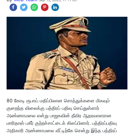
80 கோடி ரூபாய் மதிப்பிலான சொத்துக்களை மிகவும்
குறைந்த விலைக்கு பத்திரப் பதிவு செய்துள்ளார்
அண்ணாமலை என்று பாஜகவின் தீவிர ஆதரவாளரான
மாரிதாஸ் பகீர் குற்றச்சாட்டைக் கிளப்பினார். பத்திரப்பதிவு
அதிகாரி அண்ணாமலை வீட்டிற்கே சென்று இந்த பத்திரப்