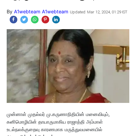
By
A1webteam A1webteam
Updated: Mar 12, 2024, 01:29 IST
முன்னாள் முதல்வர் மு.கருணாநிதியின் மனைவியும்,
கனிமொழியின் தாயாருமாகிய ராஜாத்தி அம்மாள்
உடல்நலக்குறைவு காரணமாக மருத்துவமனையில்