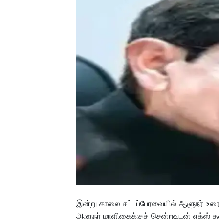
இன்று காலை சட்டப்பேரவையில் ஆளுநர் உரைய
ஆளுநர் மாளிகைக்குச் சென்றவுடன் எக்ஸ் த