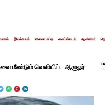
உலகம்
இலக்கியம்
விளையாட்டு
லைப்ஸ்டைல்
ஆன்மீகம்
தொ
T
திவை மீண்டும் வெளியிட்ட ஆளுநர்