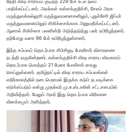
தேதி விஷ சாராயம் குடித்த 229 போ் உடல் நலம்
பாதிக்கப்பட்டனர். அவர்கள் கள்ளக்குறிச்சி, சேலம் அரசு
மருத்துவக்கல்லூாி மருத்துவமனைகளிலும், புதுச்சோி ஜிப்மா்
மருத்துவமனையிலும் சிகிச்சைக்காக அனுமதிக்கப்பட்டனர்.
ஆனால் சிகிச்சை பலனின்றி அடுத்தடுத்து பலர் உயிரிழந்தனர்.
தற்போது வரை 66 பேர் உயிரிழந்துள்ளனர்.
இந்த சம்பவம் தொடர்பாக சிபிசிஐடி போலீசார் விசாரணை
நடத்தி வருகின்றனர். கள்ளக்குறிச்சி விஷ சாராய விவகாரம்
தொடர்பாக மொத்தம் 21 பேரை போலீசார் கைது
செய்துள்ளனர். தமிழ்நாட்டில் விஷ சாராய சம்பவங்கள்
எதிர்காலத்தில் நடைபெறாமல் இருக்க கடும் நடவடிக்கை
எடுக்கப்படும் என்று முதல்வர் மு.க.ஸ்டாலின் சட்டசபையில்
அறிவித்தார். மேலும் அவர் இது தொடர்பாக விரிவான
விளக்கமும் அளித்தார்.