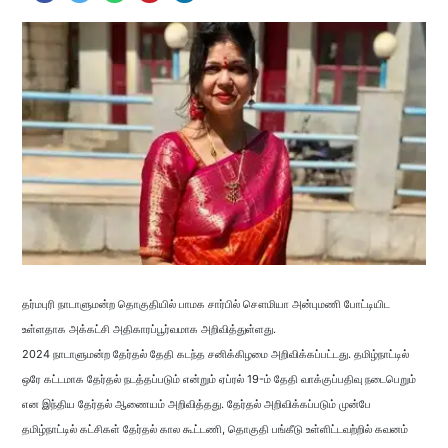
தர்மபுரி நாடாளுமன்ற தொகுதியில் பாமக சார்பில் சௌமியா அன்புமணி போட்டியிட
உள்ளதாக அக்கட்சி அதிகாரப்பூர்வமாக அறிவித்துள்ளது.
2024 நாடாளுமன்ற தேர்தல் தேதி கடந்த சனிக்கிழமை அறிவிக்கப்பட்டது. தமிழ்நாட்டில்
ஒரே கட்டமாக தேர்தல் நடத்தப்படும் என்றும் ஏப்ரல் 19-ம் தேதி வாக்குப்பதிவு நடைபெறும்
என இந்திய தேர்தல் ஆணையம் அறிவித்தது. தேர்தல் அறிவிக்கப்படும் முன்பே
தமிழ்நாட்டில் கட்சிகள் தேர்தல் கால கூட்டணி, தொகுதி பங்கீடு உள்ளிட்டவற்றில் கவனம்