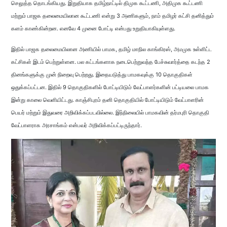
செலுத்த தொடங்கியது. இறுதியாக தமிழ்நாட்டில் திமுக கூட்டணி, அதிமுக கூட்டணி
மற்றும் பாஜக தலைமையிலான கூட்டணி என்று 3 அணிகளும், நாம் தமிழர் கட்சி தனித்தும்
களம் காண்கின்றன. எனவே 4 முனை போட்டி என்பது உறுதியாகியுள்ளது.
இதில் பாஜக தலைமையிலான அணியில் பாமக, தமிழ் மாநில காங்கிரஸ், அமமுக உள்ளிட்ட
கட்சிகள் இடம் பெற்றுள்ளன. பல கட்டங்களாக நடைபெற்றுவந்த பேச்சுவார்த்தை கடந்த 2
தினங்களுக்கு முன் நிறைவு பெற்றது. இதையடுத்து பாமகவுக்கு 10 தொகுதிகள்
ஒதுக்கப்பட்டன. இதில் 9 தொகுதிகளில் போட்டியிடும் வேட்பாளர்களின் பட்டியலை பாமக
இன்று காலை வெளியிட்டது. காஞ்சிபுரம் தனி தொகுதியில் போட்டியிடும் வேட்பாளரின்
பெயர் மற்றும் இதுவரை அறிவிக்கப்படவில்லை. இந்நிலையில் பாமகவின் தர்மபுரி தொகுதி
வேட்பாளராக அரசாங்கம் என்பவர் அறிவிக்கப்பட்டிருந்தார்.