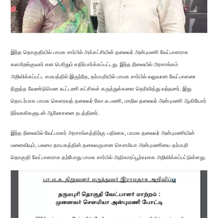
இந்த தொகுதியில் பாமக சார்பில் அக்கட்சியின் தலைவர் அன்புமணி வேட்பாளராக
களமிறங்குவார் என பெரிதும் எதிர்பார்க்கப்பட்டது. இந்த நிலையில் அரசாங்கம்
அறிவிக்கப்பட்ட சமயத்தில் இருந்தே, தர்மபுரியில் பாமக சார்பில் வலுவான வேட்பாளரை
நிறுத்த வேண்டுமென கூட்டணி கட்சிகள் கருத்துக்களை தெரிவித்து வந்தனர். இது
தொடர்பாக பாமக கெளரவத் தலைவர் கோ.க.மணி, மாநில தலைவர் அன்புமணி ஆகியோர்
நிர்வாகிகளுடன் ஆலோசனை நடத்தினர்.
இந்த நிலையில் வேட்பாளர் அரசாங்கத்திற்கு பதிலாக, பாமக தலைவர் அன்புமணியின்
மனைவியும், பசுமை தாயகத்தின் தலைவருமான சௌமியா அன்புமணியை தர்மபுரி
தொகுதி வேட்பாளராக தற்போது பாமக சார்பில் அதிகாரப்பூர்வமாக அறிவிக்கப்பட்டுள்ளது.