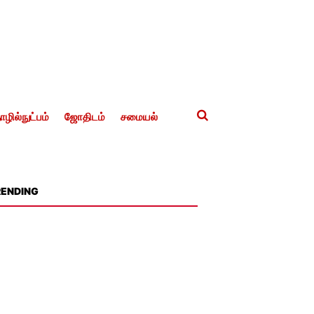
ழில்நுட்பம்
ஜோதிடம்
சமையல்
RENDING