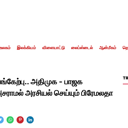
உலகம்
இலக்கியம்
விளையாட்டு
லைப்ஸ்டைல்
ஆன்மீகம்
தொ
T
பங்கேற்பு.. அதிமுக - பாஜக
சராமல் அரசியல் செய்யும் பிரேமலதா