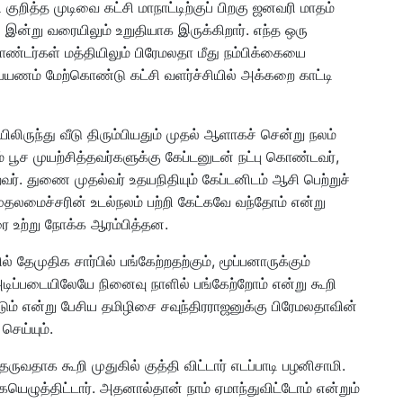
றித்த முடிவை கட்சி மாநாட்டிற்குப் பிறகு ஜனவரி மாதம்
இன்று வரையிலும் உறுதியாக இருக்கிறார். எந்த ஒரு
ொண்டர்கள் மத்தியிலும் பிரேமலதா மீது நம்பிக்கையை
றுப்பயணம் மேற்கொண்டு கட்சி வளர்ச்சியில் அக்கறை காட்டி
லிருந்து வீடு திரும்பியதும் முதல் ஆளாகச் சென்று நலம்
் பூச முயற்சித்தவர்களுக்கு கேப்டனுடன் நட்பு கொண்டவர்,
வர். துணை முதல்வர் உதயநிதியும் கேப்டனிடம் ஆசி பெற்றுச்
முதலமைச்சரின் உடல்நலம் பற்றி கேட்கவே வந்தோம் என்று
உற்று நோக்க ஆரம்பித்தன.
தேமுதிக சார்பில் பங்கேற்றதற்கும், மூப்பனாருக்கும்
அடிப்படையிலேயே நினைவு நாளில் பங்கேற்றோம் என்று கூறி
டும் என்று பேசிய தமிழிசை சவுந்திரராஜனுக்கு பிரேமலதாவின்
 செய்யும்.
ுவதாக கூறி முதுகில் குத்தி விட்டார் எடப்பாடி பழனிசாமி.
கையெழுத்திட்டார். அதனால்தான் நாம் ஏமாந்துவிட்டோம் என்றும்