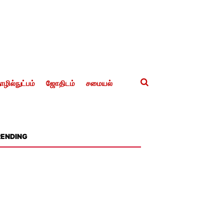
ழில்நுட்பம்
ஜோதிடம்
சமையல்
RENDING