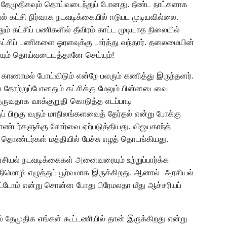
ல் தேமுதிகவும் தொய்வடைந்துப் போனது. நீண்ட நாட்களாக
ல் கட்சி நிர்வாக நடவடிக்கையில் ஈடுபட முடியவில்லை.
 கட்சிப் பணிகளில் தீவிரம் காட்ட முடியாத நிலையில்
் கட்சிப் பணிகளை ஓரளவுக்கு பார்த்து வந்தார். தலைமையின்
சியும் தொய்வடையத்தானே செய்யும்!
க காணாமல் போய்விடும் என்றே பலரும் கணித்து இருந்தனர்.
் தோற்றுப்போனதும் கட்சிக்கு மேலும் பின்னடைவை
 தருவதாக வாக்குறுதி கொடுத்த எடப்பாடி
ப் பிறகு வரும் மாநிலங்களவைத் தேர்தல் என்று போக்கு
தொண்டர்களுக்கு சோர்வை ஏற்படுத்தியது. விஜயகாந்த்
று தொண்டர்கள் மத்தியில் பேச்சு எழத் தொடங்கியது.
சியல் நடவடிக்கைகள் அனைவரையும் உற்றுப்பார்க்க
ுதிமொழி எழுத்துப் பூர்வமாக இருக்கிறது. ஆனால் அரசியல்
ட்டோம் என்று சொன்ன போது பிரேமலதா மீது ஆச்சரியப்
 தேமுதிக எங்கள் கூட்டணியில் தான் இருக்கிறது என்று