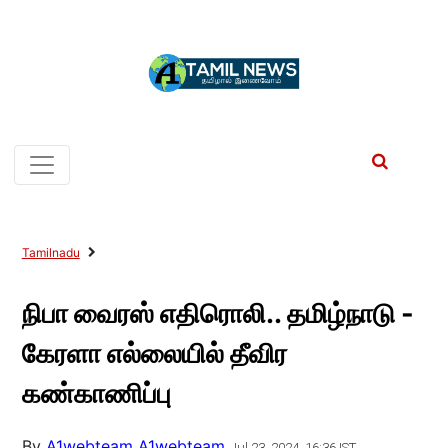
Tamilnadu
நிபா வைரஸ் எதிரொலி.. தமிழ்நாடு -
கேரளா எல்லையில் தீவிர
கண்காணிப்பு
By
A1webteam A1webteam
Jul 23, 2024, 16:36 IST