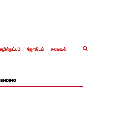
ழில்நுட்பம்
ஜோதிடம்
சமையல்
RENDING