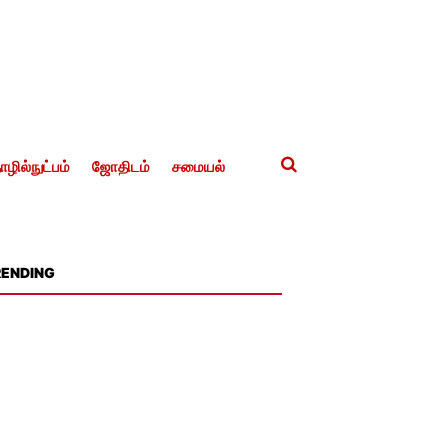
ழில்நுட்பம்
ஜோதிடம்
சமையல்
RENDING