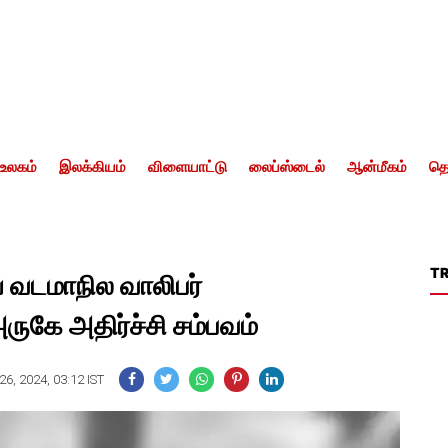
உலகம்
இலக்கியம்
விளையாட்டு
லைப்ஸ்டைல்
ஆன்மீகம்
தொ
T
ய வடமாநில வாலிபர்
ருகே அதிர்ச்சி சம்பவம்
6, 2024, 03:12 IST