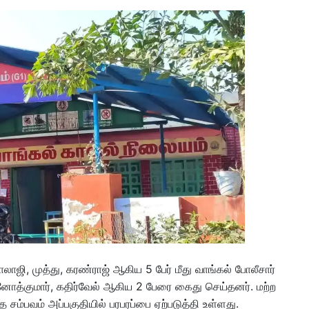
ாஜி, முத்து, கரண்ராஜ் ஆகிய 5 பேர் மீது வாங்கல் போலீசார்
னோத்குமார், கதிர்வேல் ஆகிய 2 பேரை கைது செய்தனர். மற்ற
த சம்பவம் அப்பகுதியில் பரபரப்பை ஏற்படுத்தி உள்ளது.