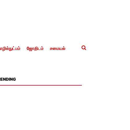
ழில்நுட்பம்
ஜோதிடம்
சமையல்
RENDING