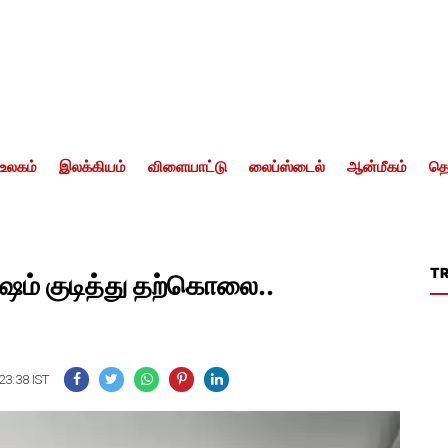
உலகம்
இலக்கியம்
விளையாட்டு
லைப்ஸ்டைல்
ஆன்மீகம்
தொ
T
ிஷம் குடித்து தற்கொலை..
23:38 IST