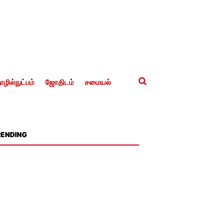
ழில்நுட்பம்
ஜோதிடம்
சமையல்
RENDING