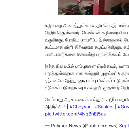
கழிவறை அமைந்துள்ள பகுதியில் புதர் மண்ட
தெரிவித்துள்ளனர். பெண்கள் கழிவறையில் ப
வருகிறது. போதிய பராமரிப்பு இல்லாததால் பெ
கூட்டமாக சுற்றி திரிவதாக கூறப்படுகிறது
பணியாளர்களை கொண்டு பராமரிக்கவும் வேண்
இந்த நிலையில் பாம்புகளை பிடிக்கவும், வ
எடுத்துள்ளதாக என கல்லூரி முதல்வர் தெரிவி
ஏற்கனவே நேற்று ஒரு பாம்பு பிடிக்கப்பட்ட
எடுக்கப் படுவதாகவும் கல்லூரி முதல்வர் தெரி
செய்யாறு அரசு கலைக் கல்லூரி கழிப்பறையில
அதிர்ச்சி..! |
#Cheyyar
|
#Snakes
|
#Gov
pic.twitter.com/4NqBnEj5us
— Polimer News (@polimernews)
Sep