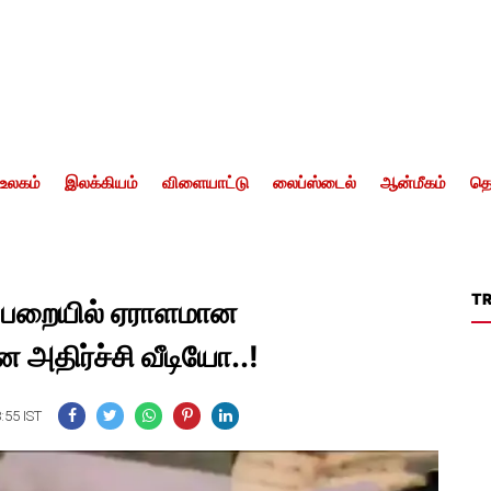
உலகம்
இலக்கியம்
விளையாட்டு
லைப்ஸ்டைல்
ஆன்மீகம்
தொ
T
ப்பறையில் ஏராளமான
ான அதிர்ச்சி வீடியோ..!
:55 IST