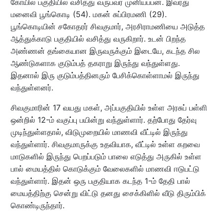
கோயில் பகுதியில் வசித்து வருபவர் முனியப்பன். இவரது
மனைவி பூங்கொடி (54). மகன் சுப்பிரமணி (29).
பூங்கொடியின் சகோதரர் சிவகுமார், அரசிராமணியை அடுத்த
ஆத்துக்காடு பகுதியில் வசித்து வருகிறார். உடன் பிறந்த
அண்ணன் தங்கையான இருவருக்கும் இடையே, கடந்த சில
ஆண்டுகளாக குடும்பத் தகராறு இருந்து வந்துள்ளது.
இதனால் இரு குடும்பத்தினரும் பேசிக்கொள்ளாமல் இருந்து
வந்துள்ளனர்.
சிவகுமாரின் 17 வயது மகள், அப்பகுதியில் உள்ள அரசுப் பள்ளி
ஒன்றில் 12-ம் வகுப்பு பயின்று வந்துள்ளார். தற்போது தேர்வு
முடிந்துள்ளதால், விடுமுறையில் மாணவி வீட்டில் இருந்து
வந்துள்ளார். சிவகுமாருக்கு உதவியாக, வீட்டில் உள்ள கறவை
மாடுகளில் இருந்து பெறப்படும் பாலை எடுத்து அருகில் உள்ள
பால் மையத்தில் கொடுக்கும் வேலைகளில் மாணவி ஈடுபட்டு
வந்துள்ளார். இதன் ஒரு பகுதியாக கடந்த 1-ம் தேதி பால்
மையத்திற்கு சென்று விட்டு தனது சைக்கிளில் வீடு திரும்பிக்
கொண்டிருந்தார்.