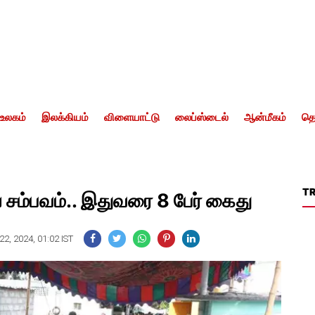
உலகம்
இலக்கியம்
விளையாட்டு
லைப்ஸ்டைல்
ஆன்மீகம்
தொ
T
ய சம்பவம்.. இதுவரை 8 பேர் கைது
2, 2024, 01:02 IST