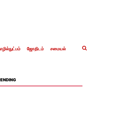
ழில்நுட்பம்
ஜோதிடம்
சமையல்
RENDING