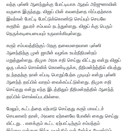
வந்த புஸ்ஸி ஆனந்துக்கு போட்டியாக ஆதவ் அர்ஜுனாவின்
வருகை இருந்தது. விஜய் யின் கவனத்தை ஈர்ப்பதற்காக
இவர்கள் போட்டி போட்டுக்கொண்டு செய்யும் செயலே
கரூரில் துயரச் சம்பவம் நடந்துள்ளது. விஜய் க்கு பெரும்
நெருக்கடியையையும் உருவாக்கியுள்ளது.
கரூர் சம்பவத்திற்குப் பிறகு தலைமறைவான புஸ்ஸி
ஆனந்திற்கு முன் ஜாமீன் வழங்க உயர்நீதிமன்றம்
மறுத்துள்ளது. திமுக அரசு சதி செய்து விட்டது என்று விஜய்
ஒரு பக்கம் சொல்லிக் கொண்டிருக்க, நீதிமன்ற்த்தில் விபத்து
நடந்ததற்கு நான் எப்படி பொறுப்பேற்க முடியும் என்று புஸ்ஸி
ஆனந்த் தரப்பில் வாதம் வைக்கப்பட்டுள்ளது. திமுக சதி
செய்தது என்று எந்த இடத்திலும் நீதிமன்றத்தில் ஆனந்த்
தரப்பில் சொல்லப்படவில்லை.
மேலும், கூட்டத்தை ஏற்பாடு செய்தது கரூர் மாவட்டச்
செயலாளர் தான், அவரை ஏற்கனவே போலீஸ் கைது செய்து
விட்டது. . எனக்கும் கூட்ட ஏற்பாட்டிற்கும் சம்மந்தம்
இல்லை.என்னை இந்த வழக்கில் ஏன் சேர்க்க வேண்டும்