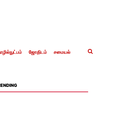
ழில்நுட்பம்
ஜோதிடம்
சமையல்
RENDING