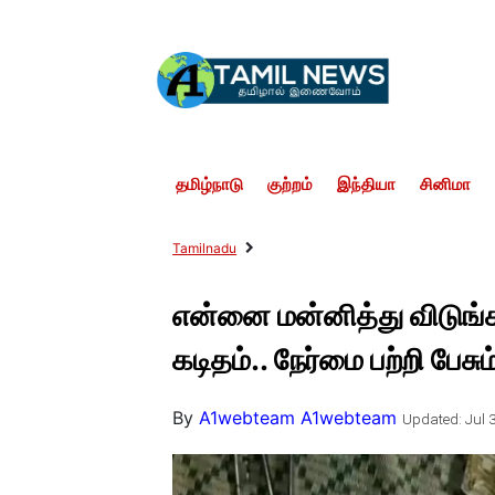
தமிழ்நாடு
குற்றம்
இந்தியா
சினிமா
Tamilnadu
என்னை மன்னித்து விடுங்கள
கடிதம்.. நேர்மை பற்றி பேசும
By
A1webteam A1webteam
Updated: Jul 3