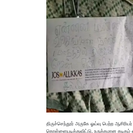
திருச்செந்தூர் அருகே ஓய்வு பெற்ற ஆசிரிய
கொள்ளையடித்துவிட்டு, உருக்கமான கடிதம் எழ