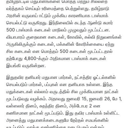
தமிழ்நாட்டில் மதுபானங்களை மொத்த மற்றும் சில்லறை
வர்த்தகம் செய்யும் உரிமைத்தை பெற்றுள்ளது. தமிழ்நாடு
அரசின் வருவாய் ஈட்டும் முக்கிய காரணியாக டாஸ்மாக்
செயல்பட்டு வருகிறது. இந்நிலையில் கடந்த ஆண்டு சுமார்
500 டாஸ்மாக் கடைகள் மாநிலம் முழுவதும் மூடப்பட்டன.
வியாபாரம் குறைவான கடைகள், கோவில், கல்வி நிறுவனங்கள்
அருகிலிருக்கும் கடைகள், மக்களின் கோரிக்கையை ஏற்று
சில கடைகள் என மொத்தம் 500 கடைகள் மூடப்பட்டதால்
தற்போது 4,800-க்கும் அதிகமான டாஸ்மாக் கடைகள்
இயங்கி வருகின்றன.
இதுதவிர தனியார் மதுபான பார்கள், நட்சத்திர ஓட்டல்களில்
செயல்படும் பார்கள், பப்புகள் என தனியாக உள்ளன. இந்த
மதுக்கடைகள் எல்லாம் வருடத்தில் சில முக்கியமான நாட்கள்
மூடப்படுவது வழக்கம். அதாவது ஜனவரி 15, ஜனவரி 26, மே 1,
வள்ளலார் தினம், சுதந்திர தினம், அக்டோபர 2 என
கணிசமான நாட்கள் மூடப்படும். இது தவிர டாஸ்மாக் உள்ளிட்ட
அனைத்து மதுபானக்கடைகளுமே தேர்தல் சமயங்களில்
மூடப்படும். வாக்கு எண்ணிக்கை நடைபெறும் என்றும்