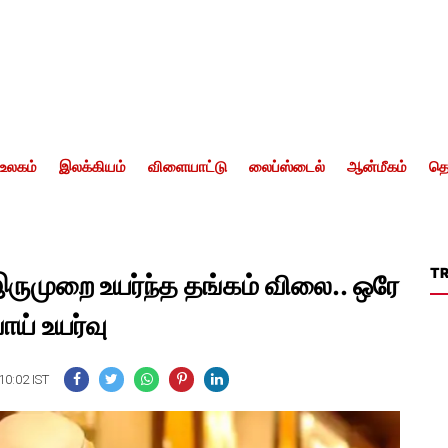
உலகம்
இலக்கியம்
விளையாட்டு
லைப்ஸ்டைல்
ஆன்மீகம்
தொ
T
ருமுறை உயர்ந்த தங்கம் விலை.. ஒரே
ாய் உயர்வு
10:02 IST