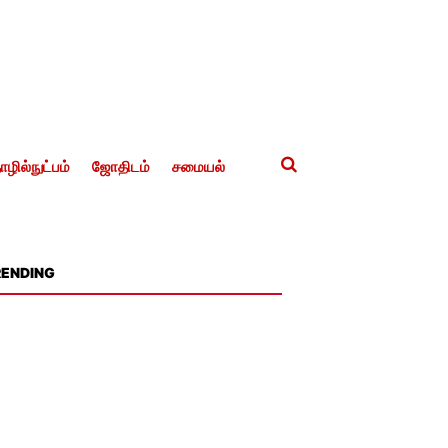
ழில்நுட்பம்
ஜோதிடம்
சமையல்
RENDING