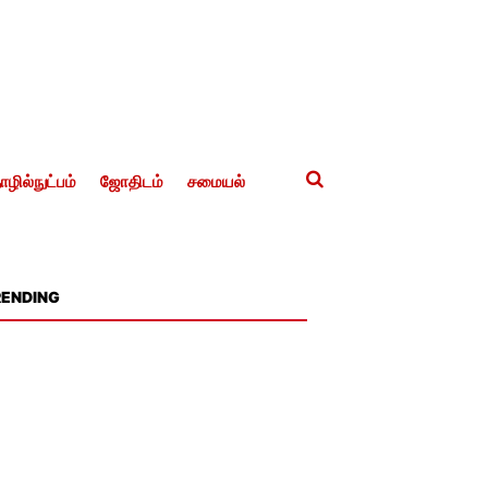
ழில்நுட்பம்
ஜோதிடம்
சமையல்
RENDING