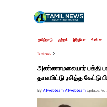
தமிழ்நாடு
குற்றம்
இந்தியா
சினிமா
Tamilnadu
அண்ணாமலையார் பக்தி பாட
தாளமிட்டு ரசித்த கேட்டு 
By
A1webteam A1webteam
Updated: Feb 2