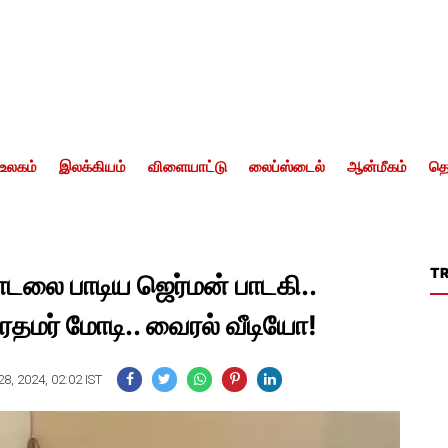
உலகம்
இலக்கியம்
விளையாட்டு
லைப்ஸ்டைல்
ஆன்மீகம்
தொ
T
லை பாடிய ஜெர்மன் பாடகி..
பிரதமர் மோடி.. வைரல் வீடியோ!
8, 2024, 02:02 IST