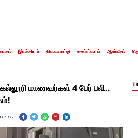
உலகம்
இலக்கியம்
விளையாட்டு
லைப்ஸ்டைல்
ஆன்மீகம்
தொ
T
 கல்லூரி மாணவர்கள் 4 பேர் பலி..
ம்!
11:59 IST