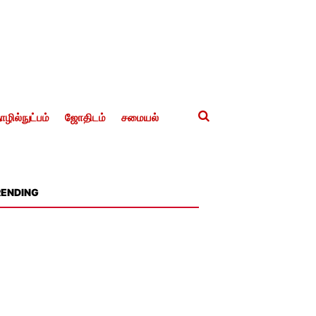
ழில்நுட்பம்
ஜோதிடம்
சமையல்
RENDING