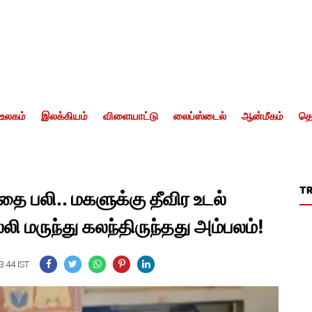
உலகம்
இலக்கியம்
விளையாட்டு
லைப்ஸ்டைல்
ஆன்மீகம்
தொ
T
்தை பலி.. மகளுக்கு தீவிர உடல்
லி மருந்து கலந்திருந்தது அம்பலம்!
3:44 IST