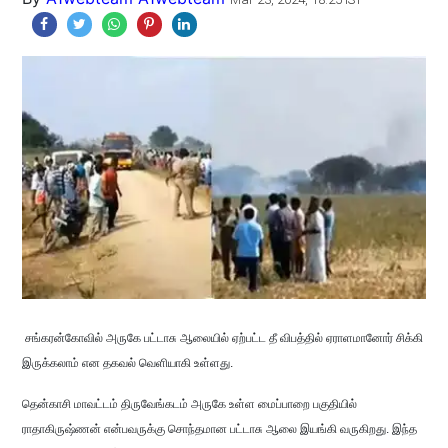
சங்கரன்கோவில் அருகே பட்டாசு ஆலையில் ஏற்பட்ட தீ விபத்தில் ஏராளமானோர் சிக்கி
இருக்கலாம் என தகவல் வெளியாகி உள்ளது.
தென்காசி மாவட்டம் திருவேங்கடம் அருகே உள்ள மைப்பாறை பகுதியில்
ராதாகிருஷ்ணன் என்பவருக்கு சொந்தமான பட்டாசு ஆலை இயங்கி வருகிறது. இந்த