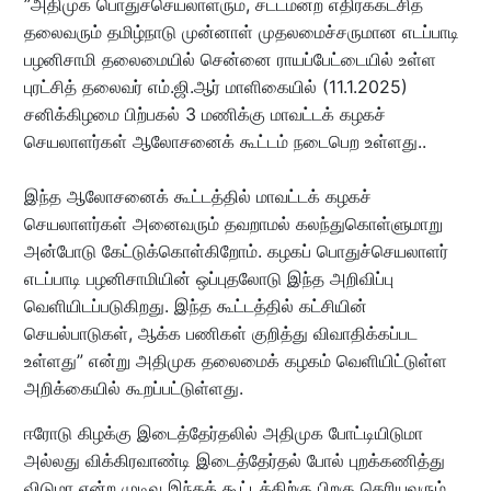
”அதிமுக பொதுச்செயலாளரும், சட்டமன்ற எதிர்க்கட்சித்
தலைவரும் தமிழ்நாடு முன்னாள் முதலமைச்சருமான எடப்பாடி
பழனிசாமி தலைமையில் சென்னை ராயப்பேட்டையில் உள்ள
புரட்சித் தலைவர் எம்.ஜி.ஆர் மாளிகையில் (11.1.2025)
சனிக்கிழமை பிற்பகல் 3 மணிக்கு மாவட்டக் கழகச்
செயலாளர்கள் ஆலோசனைக் கூட்டம் நடைபெற உள்ளது..
இந்த ஆலோசனைக் கூட்டத்தில் மாவட்டக் கழகச்
செயலாளர்கள் அனைவரும் தவறாமல் கலந்துகொள்ளுமாறு
அன்போடு கேட்டுக்கொள்கிறோம். கழகப் பொதுச்செயலாளர்
எடப்பாடி பழனிசாமியின் ஒப்புதலோடு இந்த அறிவிப்பு
வெளியிடப்படுகிறது. இந்த கூட்டத்தில் கட்சியின்
செயல்பாடுகள், ஆக்க பணிகள் குறித்து விவாதிக்கப்பட
உள்ளது” என்று அதிமுக தலைமைக் கழகம் வெளியிட்டுள்ள
அறிக்கையில் கூறப்பட்டுள்ளது.
ஈரோடு கிழக்கு இடைத்தேர்தலில் அதிமுக போட்டியிடுமா
அல்லது விக்கிரவாண்டி இடைத்தேர்தல் போல் புறக்கணித்து
விடுமா என்ற முடிவு இந்தக் கூட்டத்திற்கு பிறகு தெரியவரும்