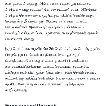
உடனடியாக அழைத்து ஆலோசனை நடத்த முடியவில்லை.
அதிமுக – பாஜ கூட்டணி தேர்தல் கூட்டணிதான். அதேநேரம்
அதிமுக கொள்கையை ஒருபோதும் விட்டுக் கொடுக்காது.
தேர்தலுக்கு இன்னும் ஒரு ஆண்டு உள்ளதால், மாவட்ட
செயலாளர்கள் அனைவரும் ஒற்றுமையுடன் செயல்பட
வேண்டும் என்று எடப்பாடி பழனிசாமி கூறியுள்ளதாகத் தகவல்
வெளியாகியுள்ளது.
இது தொடர்பாக வருகிற மே 2ம் தேதி அதிமுக செயற்குழுவில்
நிறைவேற்றப்பட வேண்டிய தீர்மானங்கள் குறித்தும்
விவாதிக்கப்படும் என்றும் எடப்பாடி கட்சி நிர்வாகிகளை
சமாதானப்படுத்தியதாக மாவட்ட செயலாளர் கூட்டத்தில்
பங்கேற்ற கட்சியின் மூத்த நிர்வாகிகள் சிலர் தெரிவித்தனர்.
கூட்டணிக்கு எதிர்ப்பு தெரிவித்த சில மாவட்ட செயலாளர்களை
தனியே அழைத்து எடப்பாடி சமாதானப்படுத்தியதாக
கூறப்படுகிறது.
From around the web