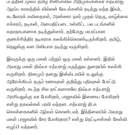
படத்தின் மூலம் தமிழ் சினிமாவில் அறிமுகமானவர் சத்யராஜ்.
ஆரம்ப காலத்தில் வில்லன் வேடங்களில் நடித்து வந்த இவர்,
கடலோரக் கவிதைகள், அண்ணா நகர் முதல் தெரு, வாழ்க்கை
சக்கரம், நடிகன், அமைதிப்படை உள்ளிட்ட பல படங்களில்
கதாநாயகனாக நடித்துள்ளார். தற்போது பரபரப்பான
குணச்சித்திர நடிகராக கலக்கிக்கொண்டிருக்கிறார். தமிழ்,
தெலுங்கு என பிஸியாக நடித்து வருகிறார்.
இவருக்கு ஒரு மகன் மற்றும் ஒரு மகள் உள்ளனர். இதில்
அவரது மகள் திவ்யா சத்யராஜ் மருத்துவ துறையில் கலக்கி
வருகிறார். தினமும் தனது இன்ஸ்டாவில் உடலுக்கு
ஆரோக்கியம் தரும் உணவுகள் குறித்து பதிவுகள் போட்டு
வருகிறார். கடந்த சில நாட்களாகவே திவ்யா சத்யராஜ்
அரசியலுக்கு வர போகிறார், பாஜகவில் இணைய போகிறார்
என்று தகவல்கள் பரவி வந்தன. சத்யராஜ் தி.க
கொள்கைகளில் ஆர்வம் கொண்டவர். இந்நிலையில் அவரது
மகள் பாஜகவில் சேர போகிறாரா? என்று நெட்டிசன்கள் கேள்வி
எழுப்பி வந்தனர்.