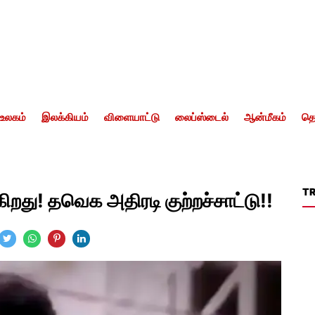
உலகம்
இலக்கியம்
விளையாட்டு
லைப்ஸ்டைல்
ஆன்மீகம்
தொ
T
றது! தவெக அதிரடி குற்றச்சாட்டு!!