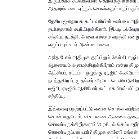
இருப்பதாக தவெகவினர் தெரிவித்துள்ளனர்.
ஆதாரங்களை ஏற்றுக் கொள்வதும் மறுப்பதும் 
தேசிய ஜனநாயக கூட்டணியின் உண்மை அறியும்
நடந்ததாகக் கூறியிருக்கிறார். இப்படி பல்வே
சந்திப்பு நடத்தி, அவை எல்லாம் வதந்தி என
எழுப்பியுள்ளார் அண்ணாமலை
அதே போல் அதிமுக தரப்பிலும் கேள்வி எழுப்
ஆணையம் அமைத்திருக்கிறோம் என்று திமுக 
ஆட்சியர், சட்டம் - ஒழுங்கு ஏடிஜிபி ஆகியோர் ச
நடத்துகிறார், முதல்வர் வீடியோ வெளியிடுகி
டிஜிபி, ஏடிஜிபி ஆகியோர் கூட்டாக பிரஸ் மீட்
சந்திப்பு.
இவ்வளவு பதற்றப்பட்டு என்ன சொல்ல வர்றீங்க
சொன்னதுபோல், விசாரணை ஆணையத்தை அரசு
கொண்டிருக்கிறீர்களா? ‘அரசியல் செய்யாதீர்’
கொண்டிருப்பது யார்? திமுக தானே? உங்கள்