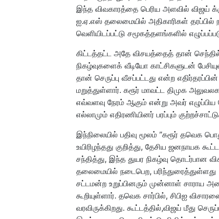
இந்த விவகாரத்தை பெரிய அளவில் விஜய் க்
ஐ.ஏ.எஸ் தலைமையில் அதிகாரிகள் தரப்பில் ந
வெளியிடப்பட்டு சமூகத்தளங்களில் எழுப்பப்பட
கிட்டத்தட்ட அதே விசயத்தைத் தான் செந்தில் 
நிகழ்வுகளைக் வீடியோ காட்சிகளுடன் பேசியுள்
தான் செருப்பு வீசப்பட்டது என்ற எதிர்தரப்ப
மறுத்துள்ளார். கரூர் மாவட்ட திமுக அலுவல
எவ்வளவு நேரம் ஆகும் என்று அவர் எழுப்பிய
எல்லாமும் எதிரணியினர் பரப்பும் குற்றச்ச
இந்நிலையில் பதிவு மூலம் ”கரூர் தவெக பொது
உயிரிழந்தது குறித்து, தேசிய ஜனநாயக கூட்ட
சந்தித்து, இந்த துயர நிகழ்வு தொடர்பான வி
தலைமையில் நடைபெற, பரிந்துரைத்துள்ளது 
சட்டமன்ற உறுப்பினரும் முன்னாள் சாராய 
கூறியுள்ளார். தவெக சார்பில், சிபிஐ விச
வரவிருக்கிறது. கூட்டத்தில்,விஜய் மீது செர