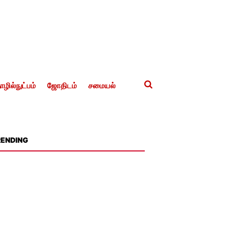
ழில்நுட்பம்
ஜோதிடம்
சமையல்
RENDING