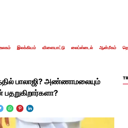
உலகம்
இலக்கியம்
விளையாட்டு
லைப்ஸ்டைல்
ஆன்மீகம்
தொ
T
ெந்தில் பாலாஜி? அண்ணாமலையும்
ன் பதறுகிறார்களா?