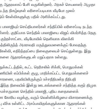
கு ஆதரவாகப் பேசி வருகின்றனர். அரசுச் செயலாளர் அமுதா
டந்த நிகழ்வுகள் வரிசைப்படியாக வீடியோ மூலம்
ும் கேள்விகளுக்கு பதில் அளிக்கப்பட்டது.
பாலாஜியும் செய்தியாளர்கள் சந்திப்பில் வரிசைப்படி நடந்த
ளார். குறிப்பாக செந்தில் பாலாஜியை விஜய் விமர்சித்த பிறகு
ின் குற்றச்சாட்டை வீடியோவில் தெளிவாக விளக்கி
கத்திலிருந்த் அமராவதி மருத்துவமனைக்குப் போவதற்கு
 கேள்வி, எதிர்த்தரப்பை நிலைகுலையச் செய்துள்ளது. இது
ாட்டுகளை ஆதாரங்களுடன் மறுப்பதாக உள்ளது.
க்கூட்டத்தில், கூட்ட நெரிசலில் சிக்கி, பொதுமக்கள்
ணியின் எம்பிக்கள் குழு, பாதிக்கப்பட்ட பொதுமக்களைச்
சாரணை, பதவியிலிருக்கும் உச்சநீதிமன்ற நீதிபதி
.இந்த நிலையில் இன்று ஊடகங்களைச் சந்தித்த கரூர் திமுக
அமைச்சருமான செந்தில் பாலாஜி, புதிய கதைகளைக்
ாரணை கோரிய வழக்கு, வரும் வெள்ளிக்கிழமை விசாரணைக்கு
ுப்பு வீச்சு உள்ளிட்ட அசம்பாவிதங்களுக்கான ஆதாரங்கள்