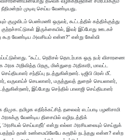
 விசாரணையின்போது தவெக வழக்கறிஞர்கள் சமர்ப்பிக்கும்
நீதிமன்றம் முடிவு செய்ய வேண்டியது.
 குழுவிடம் பெண்மணி ஒருவர், கூட்டத்தில் கத்திக்குத்து
று குற்றச்சாட்டுகள் இருக்கையில், இவர் இப்போது ஊடகச்
்று கூற வேண்டிய அவசியம் என்ன?” என்று கேள்வி
பப்பட்டுள்ளது. “கூட்ட நெரிசல் தொடர்பாக ஒரு நபர் விசாரணை
அரசு அறிவித்த பிறகு, மின்துறை அதிகாரி, மாவட்ட
ெய்தியாளர் சந்திப்பு நடத்துகின்றனர். டிஜிபி பிரஸ் மீட்
றார், வருவாய்ச் செயலாளர், மருத்துவத் துறைச் செயலாளர்,
 நடத்துகின்றனர், இப்போது செந்தில் பாலாஜி செய்தியாளர்
 திமுக. தமிழக எதிர்க்கட்சித் தலைவர் எடப்பாடி பழனிசாமி
க்கு வேண்டிய திசையில் வழிநடத்திக்
, ‘அரசியல் செய்யாதீர்’ என்று எல்லா அரசியலையும் செய்துக்
 பதற்றம் தான் உண்மையிலேயே கரூரில் நடந்தது என்ன? என்ற