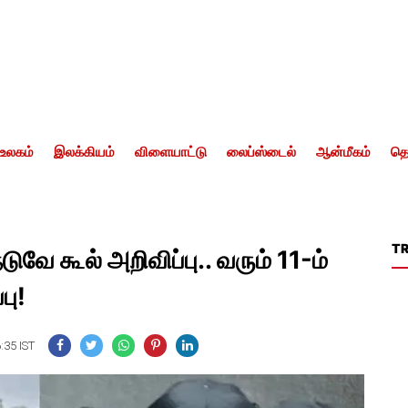
உலகம்
இலக்கியம்
விளையாட்டு
லைப்ஸ்டைல்
ஆன்மீகம்
தொ
T
ுவே கூல் அறிவிப்பு.. வரும் 11-ம்
பு!
:35 IST