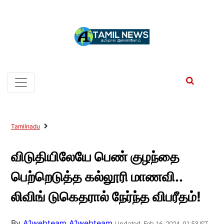
Tamilnadu
விடுதியிலேயே பெண் குழந்தை
பெற்றெடுத்த கல்லூரி மாணவி..
லிவிங் டுகெதரால் நேர்ந்த விபரீதம்!
By
A1webteam A1webteam
Updated: Feb 16, 2024, 01:53 IST