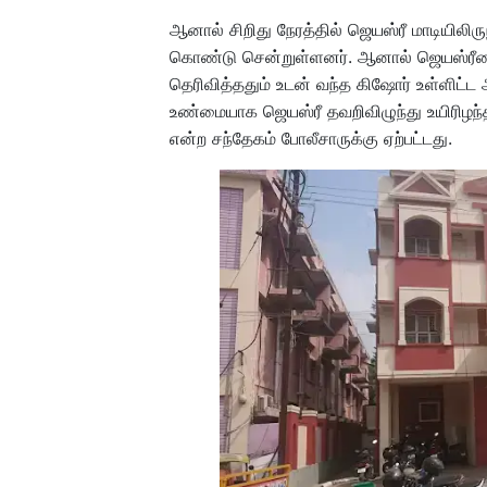
ஆனால் சிறிது நேரத்தில் ஜெயஸ்ரீ மாடியிலி
கொண்டு சென்றுள்ளனர். ஆனால் ஜெயஸ்ரீயை 
தெரிவித்ததும் உடன் வந்த கிஷோர் உள்ளிட்
உண்மையாக ஜெயஸ்ரீ தவறிவிழுந்து உயிரிழ
என்ற சந்தேகம் போலீசாருக்கு ஏற்பட்டது.