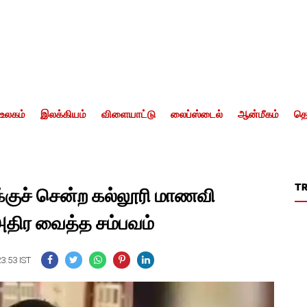
உலகம்
இலக்கியம்
விளையாட்டு
லைப்ஸ்டைல்
ஆன்மீகம்
தொ
T
க்குச் சென்ற கல்லூரி மாணவி
திர வைத்த சம்பவம்
23:53 IST