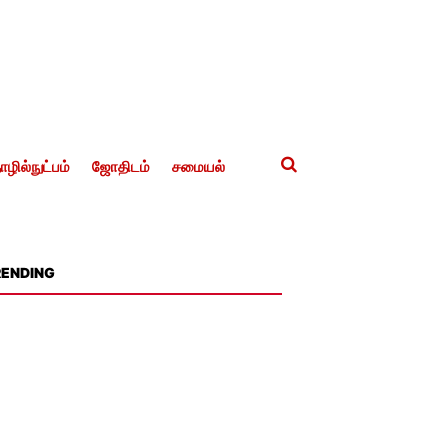
ழில்நுட்பம்
ஜோதிடம்
சமையல்
RENDING