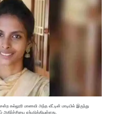
 சென்ற கல்லூரி மாணவி அந்த வீட்டின் மாடியில் இருந்து
அதிர்ச்சியை ஏற்படுத்தியுள்ளது.