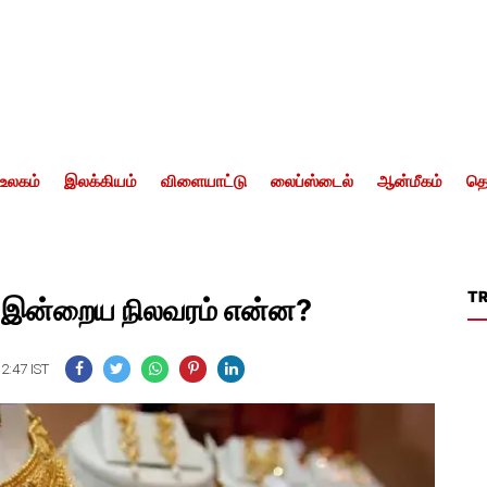
உலகம்
இலக்கியம்
விளையாட்டு
லைப்ஸ்டைல்
ஆன்மீகம்
தொ
T
.. இன்றைய நிலவரம் என்ன?
12:47 IST