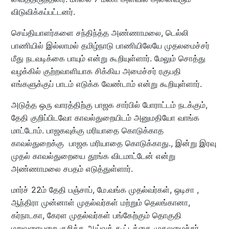
விடுவிக்கப்பட்டனர்.
செய்தியாளர்களை சந்திந்த்த அண்ணாமலை, டெல்லி
பாணியில் இல்லாமல் தமிழ்நாடு பாணியிலேயே முதலமைச்சர்
மீது நடவடிக்கை பாயும் என்று கூறியுள்ளார். மேலும் சொத்து
வழக்கில் குற்றவாளியாக சிக்கிய அமைச்சர் ரகுபதி
எங்களுக்குப் பாடம் எடுக்க வேண்டாம் என்று கூறியுள்ளார்.
அடுத்த ஒரு வாரத்திற்கு பாஜக சார்பில் போராட்டம் நடக்கும்,
தேதி குறிப்பிடவோ காவல்துறையிடம் அனுமதியோ வாங்க
மாட்டோம். பாஜகவுக்கு மரியாதை கொடுக்காத
காவல்துறைக்கு பாஜக மரியாதை கொடுக்காது., இன்று இரவு
முதல் காவல்துறையை தூங்க விடமாட்டேன் என்று
அண்ணாமலை சபதம் எடுத்துள்ளார்.
மார்ச் 22ம் தேதி பஞ்சாப், மே.வங்க முதல்வர்கள், ஒடிசா ,
ஆந்திரா முன்னாள் முதல்வர்கள் மற்றும் தெலங்கானா,
கர்நாடகா, கேரள முதல்வர்கள் பங்கேற்கும் தொகுதி
மறுவரையறை குறித்த ஆய்வுக் கூட்டத்தை முதலமைச்சர்