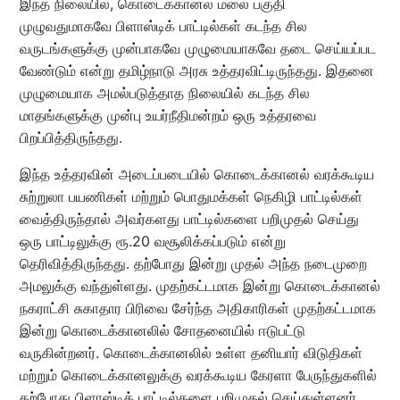
இந்த நிலையில், கொடைக்கானல் மலை பகுதி
முழுவதுமாகவே பிளாஸ்டிக் பாட்டில்கள் கடந்த சில
வருடங்களுக்கு முன்பாகவே முழுமையாகவே தடை செய்யப்பட
வேண்டும் என்று தமிழ்நாடு அரசு உத்தரவிட்டிருந்தது. இதனை
முழுமையாக அமல்படுத்தாத நிலையில் கடந்த சில
மாதங்களுக்கு முன்பு உயர்நீதிமன்றம் ஒரு உத்தரவை
பிறப்பித்திருந்தது.
இந்த உத்தரவின் அடைப்படையில் கொடைக்கானல் வரக்கூடிய
சுற்றுலா பயணிகள் மற்றும் பொதுமக்கள் நெகிழி பாட்டில்கள்
வைத்திருந்தால் அவர்களது பாட்டில்களை பறிமுதல் செய்து
ஒரு பாட்டிலுக்கு ரூ.20 வசூலிக்கப்படும் என்று
தெரிவித்திருந்தது. தற்போது இன்று முதல் அந்த நடைமுறை
அமலுக்கு வந்துள்ளது. முதற்கட்டமாக இன்று கொடைக்கானல்
நகராட்சி சுகாதார பிரிவை சேர்ந்த அதிகாரிகள் முதற்கட்டமாக
இன்று கொடைக்கானலில் சோதனையில் ஈடுபட்டு
வருகின்றனர். கொடைக்கானலில் உள்ள தனியார் விடுதிகள்
மற்றும் கொடைக்கானலுக்கு வரக்கூடிய கேரளா பேருந்துகளில்
தற்போது பிளாஸ்டிக் பாட்டில்களை பறிமுதல் செய்துள்ளனர்.