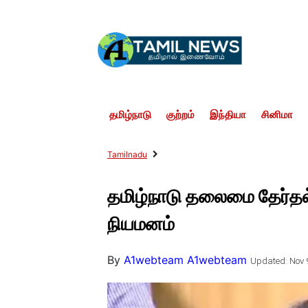
தமிழ்நாடு
குற்றம்
இந்தியா
சினிமா
Tamilnadu
தமிழ்நாடு தலைமை தேர்தல
நியமனம்
By
A1webteam A1webteam
Updated: Nov 9