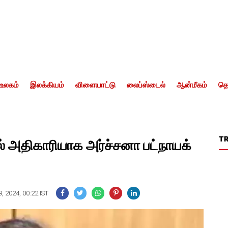
உலகம்
இலக்கியம்
விளையாட்டு
லைப்ஸ்டைல்
ஆன்மீகம்
தொ
T
் அதிகாரியாக அர்ச்சனா பட்நாயக்
, 2024, 00:22 IST