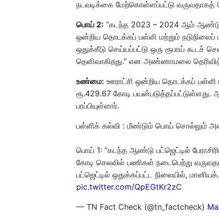
நடவடிக்கை மேற்கொள்ளப்பட்டு வருவதாகத் தெ
பொய் 2:
“கடந்த 2023 – 2024 ஆம் ஆண்டு ஊர
ஒன்றிய தொடக்கப் பள்ளி மற்றும் நடுநிலைப்
ஒதுக்கீடு செய்யப்பட்டு ஒரு ரூபாய் கூடச்
தெளிவாகிறது.” என அண்ணாமலை தெரிவித்தி
உண்மை:
ஊராட்சி ஒன்றிய தொடக்கப் பள்ளி ம
ரூ.429.67 கோடி பயன்படுத்தப்பட்டுள்ளது.
பரப்பியுள்ளார்.
பள்ளிக் கல்வி : மீண்டும் பொய் சொல்லும
பொய் 1: “கடந்த ஆண்டு பட்ஜெட்டில் பேராசிரிய
கோடி செலவில் பணிகள் நடைபெற்று வருவதாக
பட்ஜெட்டில் ஒதுக்கப்பட்ட நிலையில், மானிய
pic.twitter.com/QpEGtKr2zC
— TN Fact Check (@tn_factcheck)
Ma