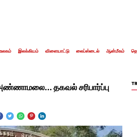
உலகம்
இலக்கியம்
விளையாட்டு
லைப்ஸ்டைல்
ஆன்மீகம்
தொ
T
அண்ணாமலை... தகவல் சரிபார்ப்பு