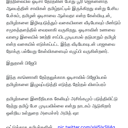
இந்நிலையில் ஒடிசா தேர்தலின் போது பூரி ஜெகன்னாத்
ஆலயத்தின் சாவிகள் தமிழ்நாட்டில் இருக்கிறது என்று பேசிய
பேச்சும், தமிழன் ஒடிசாவை ஆள்வதா என்ற கேள்வியுடன்,
தமிழர்களை இழிவுபடுத்தும் வகையிலான வீடியோவும் மீண்டும்
சமூகத்தளத்தில் வைரலாகி வருகிறது. ஒடிசாவின் உணவை
வாழை இலையில் ஊற்றி சாப்பிடமுடியாமல் தடுமாறும் தமிழர்
என்ற வகையில் எடுக்கப்பட்ட இந்த வீடியோவுடன் பாஜகவை
நோக்கு பல்வேறு கேள்விகளையும் எழுப்பி வருகின்றனர்.
இதுதான் பிஜேபி
இந்த காணொளி தேர்தலுக்காக ஒடிசாவில் பிஜேபியால்
தமிழர்களை இழுவுப்படுத்தி எடுத்த தேர்தல் விளம்பரம்
தமிழர்களை இனரீதியாக கேலியும் அசிங்கமும் படுத்திவிட்டு
நேற்று தமிழ் பேச முடியவில்லை என்று நாடகம் ஆடுகிறார்
ஒன்றிய உள்துறை அமைச்சர் அமித் ஷா
ஓட்டுக்காக தமிழர்களின்…
pic.twitter.com/xH5IxSlI4g