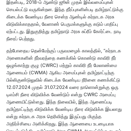
இதன்படி, 2018-ம் ஆண்டு ஜூன் முதல் இவ்வமைப்புகள்
செயல்பட்டு வருகின்றன. இந்த தீர்ப்புகளின்படி தமிழ்நாட்டுக்கு
கிடைக்க வேண்டிய நீரை சென்ற ஆண்டில் கர்நாடக அரசு
விடுவிக்காததால், வேளாண் பெருமக்களுக்கு கடும் பாதிப்பு
ஏற்பட்டது. இதுகுறித்து தமிழ்நாடு அரசு சுப்ரீம் கோர்ட்டை நாடி
நீரைப் பெற்றது.
தற்போதைய தென்மேற்குப் பருவமழைக் காலத்தில், “கர்நாடக
அணைகளின் நீர்வரத்தை கணக்கில் கொண்டு காவிரி நீர்
ஒழுங்காற்று குழு (CWRC) மற்றும் காவிரி நீர் மேலாண்மை
ஆணையம் (CWMA) ஆகிய அமைப்புகள் தமிழ்நாட்டிற்கு
பில்லிகுண்டுலுவில் கிடைக்க வேண்டிய நீரினை கணக்கிட்டு
12.07.2024 முதல் 31.07.2024 வரை நாளொன்றுக்கு ஒரு
டிஎம்சி நீரை விடுவிக்க வேண்டும் என்று CWRC அமைப்பு
ஆணையிட்டுள்ளது. இந்த நிலையில், இந்த ஆணைப்படி
தமிழ்நாட்டிற்கு விடுவிக்க வேண்டிய நீரை விடுவிக்க இயலாது
என்று கர்நாடக அரசு தெரிவித்து இருப்பது மிகுந்த
அதிர்ச்சியை அளிக்கிறது. இந்த ஆணையை உடனடியாக
செயல்படுத்திட தமிழ்நாடு அரசு CWMA அமைப்பிற்கு கடிதம்