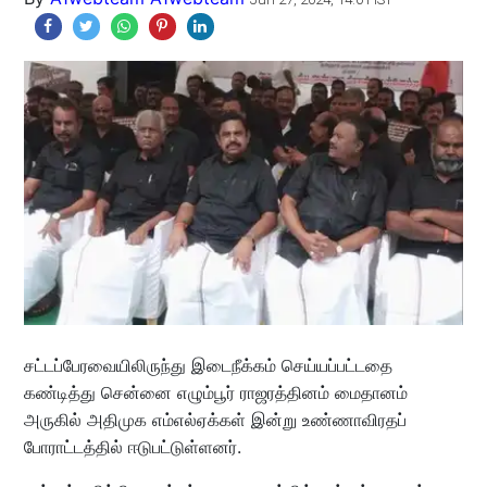
சட்டப்பேரவையிலிருந்து இடைநீக்கம் செய்யப்பட்டதை
கண்டித்து சென்னை எழும்பூர் ராஜரத்தினம் மைதானம்
அருகில் அதிமுக எம்எல்ஏக்கள் இன்று உண்ணாவிரதப்
போராட்டத்தில் ஈடுபட்டுள்ளனர்.