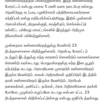
உண்ணாவிரதத்தில் பங்கேற்றுள்ளனர். இந்த உண்ணாவிரத
போராட்டம் என்பது மாலை 5 மணி வரை நடைபெற உள்ளது.
அதன்பிறகு எடப்பாடி பழனிச்சாமி பத்திரிகையாளர்களை
சந்திப்பார் என்று எதிர்பார்க்கப்படுகிறது. இதில் முன்னாள்
அமைச்சர்கள், திருவள்ளூர், காஞ்சீபுரம், செங்கல்பட்டு
உள்ளிட்ட பல்வேறு மாவட்டங்களில் இருந்தும் அதிமுக
நிர்வாகிகள் பங்கேற்றுள்ளனர்.
முன்னதாக உண்ணாவிரதத்துக்கு போலீசார் 23
நிபந்தனைகளை விதித்துள்ளனர். அதன்படி போராட்டம்
நடத்தும் இடத்துக்கு எந்த காரணம் கொண்டும் வாகனங்களை
கொண்டு வரக்கூடாது. பொதுமக்களுக்கு எந்த இடையூறும்
ஏற்படுத்த கூடாது. அமைதியான முறையில் உண்ணாவிரதம்
இருக்க வேண்டும். காவல் அதிகாரிகள் குறிப்பிடும் இடத்தில்
தான் உண்ணாவிரதம் இருக்க வேண்டும். அரசியல்
தலைவர்கள், தனிப்பட்ட நபர்கள், அரசு அதிகாரிகளை தாக்கி
பேசவோ, முழக்கம் எழுப்பவோ கூடாது என்பன உட்பட 23
நிபந்தனைகள் விதிக்கப்பட்டுள்ளது என்பது குறிப்பிடத்தக்கது.