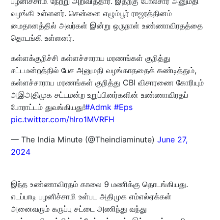
பழனிச்சாமி நேற்று அறிவித்தார். இதற்கு போலீசார் அனுமதி
வழங்கி உள்ளனர். சென்னை எழும்பூர் ராஜரத்தினம்
மைதானத்தில் அவர்கள் இன்று ஒருநாள் உண்ணாவிரதத்தை
தொடங்கி உள்ளனர்.
கள்ளக்குறிச்சி கள்ளச்சாராய மரணங்கள் குறித்து
சட்டமன்றத்தில் பேச அனுமதி வழங்காததைக் கண்டித்தும்,
கள்ளச்சாராய மரணங்கள் குறித்து CBI விசாரணை கோரியும்
அஇஅதிமுக சட்டமன்ற உறுப்பினர்களின் உண்ணாவிரதப்
போராட்டம் துவங்கியது!
#Admk
#Eps
pic.twitter.com/hlro1MVRFH
— The India Minute (@Theindiaminute)
June 27,
2024
இந்த உண்ணாவிரதம் காலை 9 மணிக்கு தொடங்கியது.
எடப்பாடி பழனிச்சாமி உள்பட அதிமுக எம்எல்ஏக்கள்
அனைவரும் கருப்பு சட்டை அணிந்து வந்து