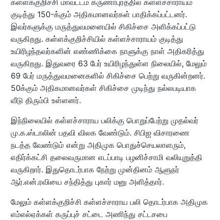
கள்ளக்குறிச்சி மாவட்டம் கருணாபுரத்தில் கள்ளச்சாராயம்
குடித்து 150-க்கும் அதிகமானவர்கள் பாதிக்கப்பட்டனர்.
இவர்களுக்கு மருத்துவமனையில் சிகிச்சை அளிக்கப்பட்டு
வருகிறது. கள்ளக்குறிச்சியில் கள்ளச்சாராயம் குடித்து
உயிரிழந்தவர்களின் எண்ணிக்கை நாளுக்கு நாள் அதிகரித்து
வருகிறது. இதுவரை 63 பேர் உயிரிழந்துள்ள நிலையில், மேலும்
69 பேர் மருத்துவமனைகளில் சிகிச்சை பெற்று வருகின்றனர்.
50க்கும் அதிகமானவர்கள் சிகிச்சை முடிந்து நல்லபடியாக
வீடு திரும்பி உள்ளனர்.
இந்நிலையில் கள்ளச்சாராய பலிக்கு பொறுப்பேற்று முதல்வர்
மு.க.ஸ்டாலின் பதவி விலக வேண்டும். சிபிஐ விசாரணை
நடத்த வேண்டும் என்று அதிமுக பொதுச்செயலாளரும்,
எதிர்க்கட்சி தலைவருமான எடப்பாடி பழனிச்சாமி வலியுறுத்தி
வருகிறார். இதுதொடர்பாக நேற்று முன்தினம் ஆளுநர்
ஆர்.என்.ரவியை சந்தித்து புகார் மனு அளித்தார்.
மேலும் கள்ளக்குறிச்சி கள்ளச்சாராய பலி தொடர்பாக அதிமுக
எம்எல்ஏக்கள் கருப்புச் சட்டை அணிந்து சட்டசபை