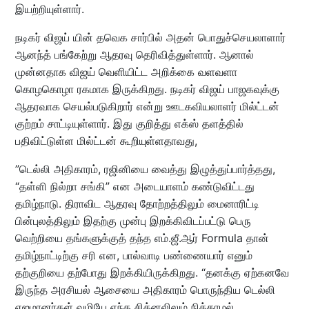
இயற்றியுள்ளார்.
நடிகர் விஜய் யின் தவெக சார்பில் அதன் பொதுச்செயலாளார்
ஆனந்த் பங்கேற்று ஆதரவு தெரிவித்துள்ளார். ஆனால்
முன்னதாக விஜய் வெளியிட்ட அறிக்கை வளவளா
கொழகொழா ரகமாக இருக்கிறது. நடிகர் விஜய் பாஜகவுக்கு
ஆதரவாக செயல்படுகிறார் என்று ஊடகவியலாளர் மில்ட்டன்
குற்றம் சாட்டியுள்ளார். இது குறித்து எக்ஸ் தளத்தில்
பதிவிட்டுள்ள மில்ட்டன் கூறியுள்ளதாவது,
”டெல்லி அதிகாரம், ரஜினியை வைத்து இழுத்துப்பார்த்தது,
“தள்ளி நில்றா சங்கி” என அடையாளம் கண்டுவிட்டது
தமிழ்நாடு. திராவிட ஆதரவு தோற்றத்திலும் மைனாரிட்டி
பின்புலத்திலும் இதற்கு முன்பு இறக்கிவிடப்பட்டு பெரு
வெற்றியை தங்களுக்குத் தந்த எம்.ஜீ.ஆர் Formula தான்
தமிழ்நாட்டிற்கு சரி என, பால்வாடி பண்ணையார் எனும்
தற்குறியை தற்போது இறக்கியிருக்கிறது. “தனக்கு ஏற்கனவே
இருந்த அரசியல் ஆசையை அதிகாரம் பொருந்திய டெல்லி
எஜமானர்கள் வழியே எந்த சிக்னலிலும் நிக்காமல்