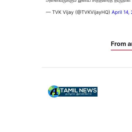
— TVK Vijay (@TVKVijayHQ)
April 14,
From a