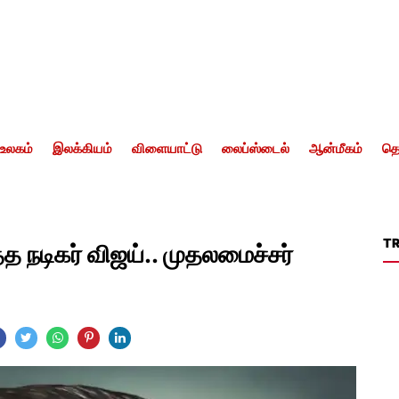
உலகம்
இலக்கியம்
விளையாட்டு
லைப்ஸ்டைல்
ஆன்மீகம்
தொ
T
்த நடிகர் விஜய்.. முதலமைச்சர்