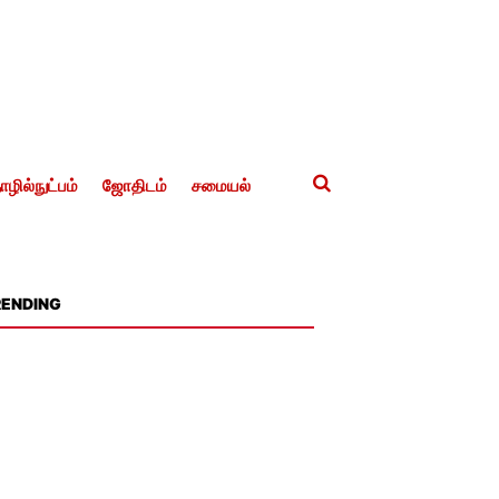
ழில்நுட்பம்
ஜோதிடம்
சமையல்
RENDING