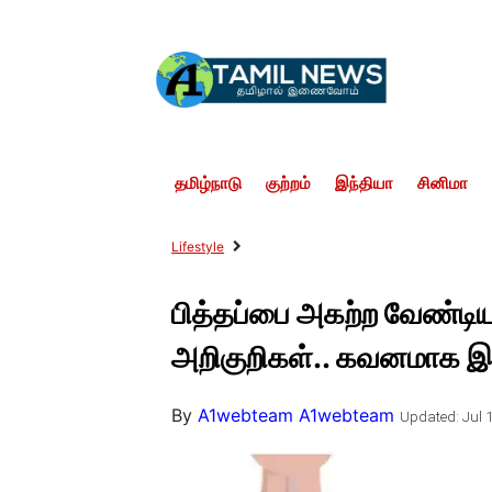
தமிழ்நாடு
குற்றம்
இந்தியா
சினிமா
Lifestyle
பித்தப்பை அகற்ற வேண்டிய
அறிகுறிகள்.. கவனமாக இர
By
A1webteam A1webteam
Updated: Jul 1