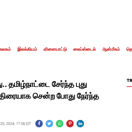
உலகம்
இலக்கியம்
விளையாட்டு
லைப்ஸ்டைல்
ஆன்மீகம்
தொ
T
.. தமிழ்நாட்டை சேர்ந்த புது
்திரையாக சென்ற போது நேர்ந்த
5, 2024, 17:06 IST