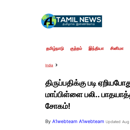
தமிழ்நாடு
குற்றம்
இந்தியா
சினிமா
India
திருப்பதிக்கு படி ஏறியபோது
மாப்பிள்ளை பலி.. பாதயாத
சோகம்!
By
A1webteam A1webteam
Updated: Aug 2