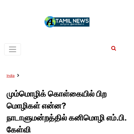
India
மும்மொழிக் கொள்கையில் பிற
மொழிகள் என்ன?
நாடாளுமன்றத்தில் கனிமொழி எம்.பி.
கேள்வி